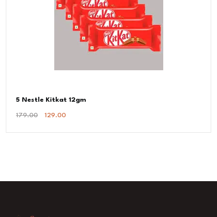
5 Nestle Kitkat 12gm
Original
Current
179.00
129.00
Price
Price
Was:
Is:
₹179.00.
₹129.00.